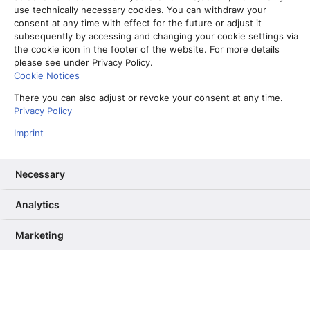
use technically necessary cookies. You can withdraw your
consent at any time with effect for the future or adjust it
subsequently by accessing and changing your cookie settings via
the cookie icon in the footer of the website. For more details
please see under Privacy Policy.
Cookie Notices
There you can also adjust or revoke your consent at any time.
Privacy Policy
Sven Gösmann
Imprint
Sven Gösmann ist Chefredakteur der Deutschen Presse-
Agentur (dpa). Er begann seine Laufbahn bei der
Necessary
"Braunschweiger Zeitung". Nach dem Studium der
Politikwissenschaft in Berlin arbeitete er unter anderem für die
"Berliner Morgenpost", die "Welt", als Landeskorrespondent
Analytics
der "Braunschweiger Zeitung" und des "Weser-Kurier" in
Hannover, als Politikchef der "Welt am Sonntag" und als für
Marketing
Politik und Wirtschaft zuständiger Stellvertretender
Chefredakteur der "Bild"-Zeitung. 2005 wechselte er als
Chefredakteur zu der in Düsseldorf erscheinenden
"Rheinischen Post". Seit 2014 ist Sven Gösmann Chefredakteur
der dpa.