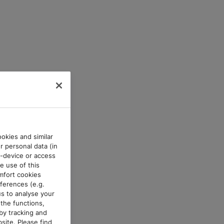
okies and similar
r personal data (in
d-device or access
e use of this
mfort cookies
ferences (e.g.
us to analyse your
the functions,
by tracking and
site. Please find