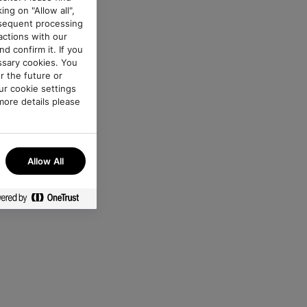
ing on "Allow all",
bsequent processing
ractions with our
d confirm it. If you
essary cookies. You
r the future or
ur cookie settings
more details please
any time.
Allow All