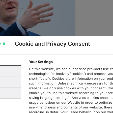
Cookie and Privacy Consent
Your Settings
On this website, we and our service providers use co
er dpa 2025
technologies (collectively "cookies") and process you
short, "data"). Cookies store information on your en
such information. Unless technically necessary for th
haben
website, we only use cookies with your consent. Co
enable you to use this website according to your pre
saving language settings). Analytics cookies enable 
isch, redaktionell und strategisch. In fünf
usage behaviour on our Website in order to optimize 
ototyp ein Produkt gemacht:
user-friendliness and contents of our website, there
recording, in detail, your usage behaviour on our web