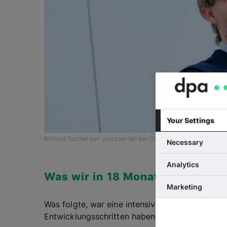
Your Settings
Richard Socher von you.com bei der Chefredaktionskonferenz d
Necessary
Analytics
Was wir in 18 Monaten gelernt 
Marketing
Was folgte, war eine intensive Lernkurve – techn
Entwicklungsschritten haben wir aus einem Pr