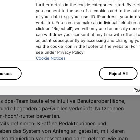
further details in the cookie categories listed. By click
on: Nach dem Kick-off-Workshop wurden die
you consent to the use of all cookies and to the su
of your data (e.g. your user ID, IP address, your inte
ten auf Basis von dpa-Daten generiert. Der
website). You can also make an individual selection an
click on "Reject all", we will only use technically nec
tegrierten das dpa-Archiv bis zurück ins Jahr 2020.
can withdraw your consent at any time with effect fo
e, sondern auch das Finetuning: Das System lernte,
adjust it subsequently by accessing and changing yo
via the cookie icon in the footer of the website. For 
 der dpa umzugehen, zum Beispiel auch mit den eher
see under Privacy Policy.
r Headline bestehen. Und es lernte, was Journalismus
Cookie Notices
en muss: keine Halluzinationen!
There you can also adjust or revoke your consent at 
r das Echtzeit-Produkt Digital Wires werden neue
hoices
Reject All
Privacy Policy
innerhalb einer Minute – in die Datenbank
Imprint
igierten oder zurückgezogenen Meldungen haben
 dpa-Team baute eine intuitive Benutzeroberfläche,
runde liegenden dpa-Quellen verknüpft. Nutzerinnen
-hoch/-runter bewerten.
ails definieren: KI-affine Redakteurinnen und
aben das System von Anfang an getestet, mit klaren
G kontinuierlich verbessert und dabei gelernt, wie man