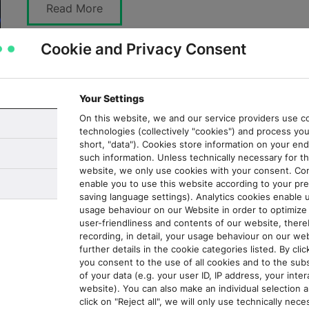
Read More
Cookie and Privacy Consent
SEO bei dpa-Custom Content: Google
kommt erst an zweiter Stelle
Your Settings
Niklas Gräser
6. Juni 2023
On this website, we and our service providers use co
technologies (collectively "cookies") and process you
Längst ist Suchmaschinenoptimierung, kurz SEO, kein
short, "data"). Cookies store information on your en
kurzlebiger Trend mehr, doch noch immer begegnen
such information. Unless technically necessary for th
viele Unternehmen dem Thema mit großem Respekt
website, we only use cookies with your consent. Co
oder gehen es nur...
enable you to use this website according to your pre
saving language settings). Analytics cookies enable 
usage behaviour on our Website in order to optimize 
Read More
user-friendliness and contents of our website, there
recording, in detail, your usage behaviour on our web
further details in the cookie categories listed. By click
you consent to the use of all cookies and to the su
of your data (e.g. your user ID, IP address, your inte
Mut zum Experiment: Wie wir die neue
website). You can also make an individual selection an
Normalität für uns nutzen können
click on "Reject all", we will only use technically nec