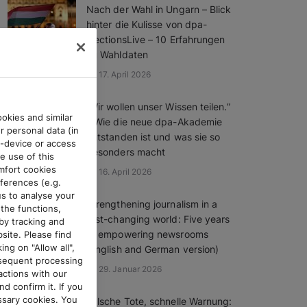
Nach der Wahl in Ungarn – Blick
hinter die Kulisse von dpa-
ElectionsLive – 10 Erfahrungen
zu Wahldaten
17. April 2026
„Wir wollen unser Wissen teilen.”
okies and similar
– Wie die neue dpa-Akademie
r personal data (in
entstanden ist und was sie so
d-device or access
besonders macht
e use of this
mfort cookies
16. April 2026
ferences (e.g.
us to analyse your
Strengthening journalism in a
the functions,
fast-changing world: Five years
by tracking and
of empowering newsrooms
site. Please find
ing on "Allow all",
(English and German version)
bsequent processing
29. Januar 2026
ractions with our
d confirm it. If you
essary cookies. You
Falsche Tote, schnelle Warnung: