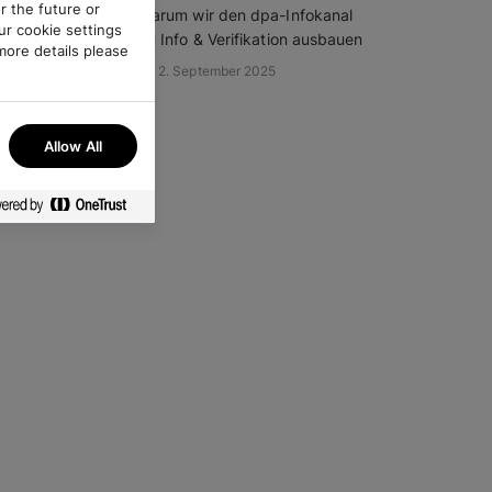
r the future or
Warum wir den dpa-Infokanal
ur cookie settings
zu Info & Verifikation ausbauen
more details please
2. September 2025
any time.
Allow All