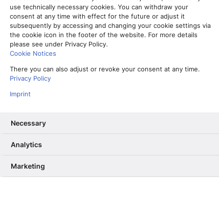
use technically necessary cookies. You can withdraw your
consent at any time with effect for the future or adjust it
subsequently by accessing and changing your cookie settings via
the cookie icon in the footer of the website. For more details
please see under Privacy Policy.
Cookie Notices
D
There you can also adjust or revoke your consent at any time.
ie
SXSW 18
ist fast vorbei, und man könnte
Privacy Policy
meinen, es ist
genug gesagt
. Aber wer selbst
gerade erst aus Austin zurückgekehrt ist und einen
Imprint
Beitrag für einen Innovationsblog schreibt, kann
dieses Ereignis nicht so einfach ignorieren. Dafür
Necessary
sind die Eindrücke allzu frisch und viel zu stark,
und zu bedeutend. Im Gegensatz zum
letzten Jahr
Analytics
geht es mir aber weniger um einzelne Aspekte
oder Berichte von den Sessions, sondern um das
Marketing
große Ganze, das insgeheime Leitthema der
diesjährigen Versammlung von ein paar
hunderttausend Menschen aus Film, Tech, Musik
und Medien: