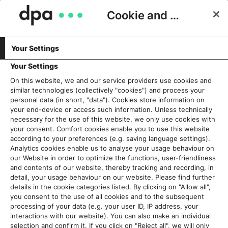
Cookie and Privacy Consent
Your Settings
MARKTPLÄTZE & GESCHÄFTSMODELLE
SXSW 18: Wie behalten wir die
Your Settings
Konsequenzen unserer
On this website, we and our service providers use cookies and
similar technologies (collectively "cookies") and process your
Produktinnovationen im Blick?
personal data (in short, "data"). Cookies store information on
your end-device or access such information. Unless technically
Klaus-Peter Frahm
17. März 2018
necessary for the use of this website, we only use cookies with
your consent. Comfort cookies enable you to use this website
according to your preferences (e.g. saving language settings).
Analytics cookies enable us to analyse your usage behaviour on
our Website in order to optimize the functions, user-friendliness
and contents of our website, thereby tracking and recording, in
detail, your usage behaviour on our website. Please find further
details in the cookie categories listed. By clicking on "Allow all",
you consent to the use of all cookies and to the subsequent
processing of your data (e.g. your user ID, IP address, your
interactions with our website). You can also make an individual
selection and confirm it. If you click on "Reject all", we will only