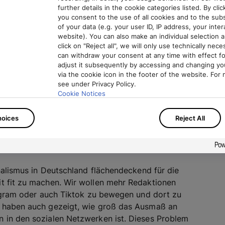
further details in the cookie categories listed. By click
you consent to the use of all cookies and to the su
akteur: „Das Prüfen von Behauptungen
of your data (e.g. your user ID, IP address, your inte
information stellt Medienschaffende Tag
website). You can also make an individual selection an
s gilt, die eigenen Techniken und
click on "Reject all", we will only use technically nec
can withdraw your consent at any time with effect fo
entwickeln und zu schärfen. Die Fact
adjust it subsequently by accessing and changing yo
nen wertvollen Beitrag.“
via the cookie icon in the footer of the website. For 
see under Privacy Policy.
Cookie Notices
There you can also adjust or revoke your consent at 
3 teilnimmt, hat es etwas leichter. Auch die Videos
hoices
Reject All
Privacy Policy
Challenge stattfindet, können bei der Lösung hilfreich
Imprint
die richtige Spur helfen.
nalismus in Deutschland flächendeckend für die
t fit zu machen. Wir wollen mehr Redaktionen
legram oder auch Tiktok zu bewegen und dort zu
e haben auch gezeigt, wie groß das Ausmaß an
 in den sozialen Netzwerken ist. Dieses Problem