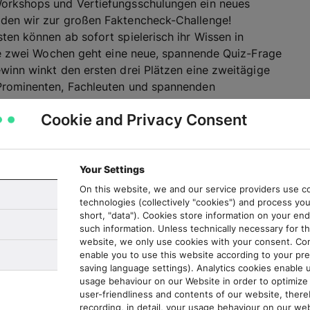
Workshops und Vertiefungsschulungen ein neues
aden wir zur großen Faktencheck-Challenge!
ten können ab sofort spielerisch ihr Wissen in
lle zwei Wochen geht eine neue, spannende Quiz-Frage
winn winkt den ersten drei Plätzen eine zweitägige
 Prominenten, Fachleuten und spannenden
ails und Anmeldung
.
Cookie and Privacy Consent
Your Settings
On this website, we and our service providers use co
technologies (collectively "cookies") and process you
nspruchsvoller, aber immer unterhaltsam – und dem
short, "data"). Cookies store information on your en
such information. Unless technically necessary for th
itter-Account authentisch? Stimmt der Schattenwurf?
website, we only use cookies with your consent. Co
Archiven wiederfinden? Die Beispiele machen deutlich:
enable you to use this website according to your pre
 ist nicht nur was für Spezialistinnen und
saving language settings). Analytics cookies enable 
ismus im Social-Media-Zeitalter.
usage behaviour on our Website in order to optimize 
user-friendliness and contents of our website, there
recording, in detail, your usage behaviour on our web