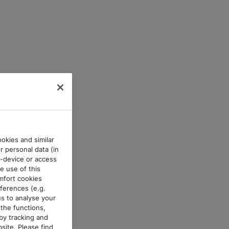
okies and similar
r personal data (in
d-device or access
e use of this
mfort cookies
ferences (e.g.
us to analyse your
the functions,
by tracking and
site. Please find