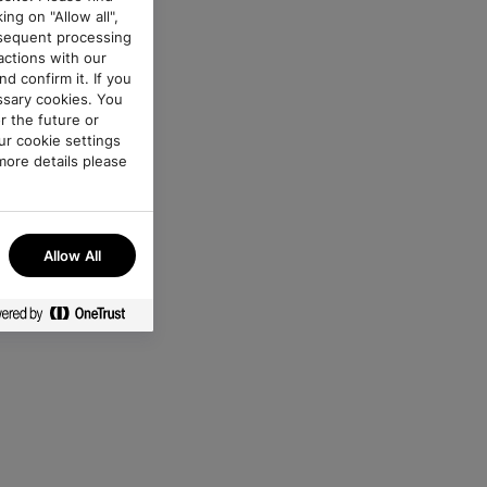
ing on "Allow all",
bsequent processing
ractions with our
d confirm it. If you
essary cookies. You
r the future or
ur cookie settings
more details please
any time.
Allow All