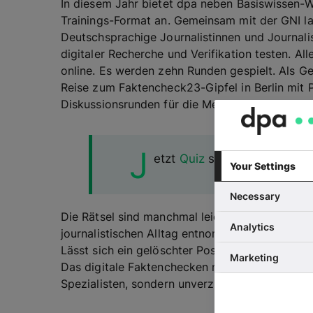
In diesem Jahr bietet dpa neben Basiswissen-
Trainings-Format an. Gemeinsam mit der GNI l
Deutschsprachige Journalistinnen und Journalis
digitaler Recherche und Verifikation testen. A
online. Es werden zehn Runden gespielt. Als Ge
Reise zum Faktencheck23-Gipfel in Berlin mit
Diskussionsrunden für die Medienbranche.
Det
J
etzt
Quiz
starten!
Your Settings
Necessary
Die Rätsel sind manchmal leichter, manchmal a
Analytics
journalistischen Alltag entnommen. Ist der Tw
Lässt sich ein gelöschter Post in den Internet-
Marketing
Das digitale Faktenchecken mit Tools und Logik
Spezialisten, sondern unverzichtbar für Journal