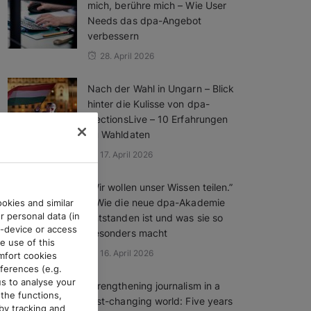
mich, berühre mich – Wie User
Needs das dpa-Angebot
verbessern
28. April 2026
Nach der Wahl in Ungarn – Blick
hinter die Kulisse von dpa-
ElectionsLive – 10 Erfahrungen
zu Wahldaten
17. April 2026
„Wir wollen unser Wissen teilen.”
– Wie die neue dpa-Akademie
okies and similar
r personal data (in
entstanden ist und was sie so
d-device or access
besonders macht
e use of this
16. April 2026
mfort cookies
ferences (e.g.
us to analyse your
Strengthening journalism in a
the functions,
fast-changing world: Five years
by tracking and