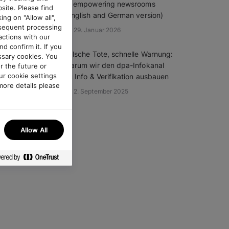
of empowering newsrooms
site. Please find
(English and German version)
ing on "Allow all",
bsequent processing
29. Januar 2026
ractions with our
d confirm it. If you
Falsche Tote, schnelle Warnung:
essary cookies. You
Warum wir den dpa-Infokanal
r the future or
ur cookie settings
zu Info & Verifikation ausbauen
more details please
2. September 2025
any time.
Allow All