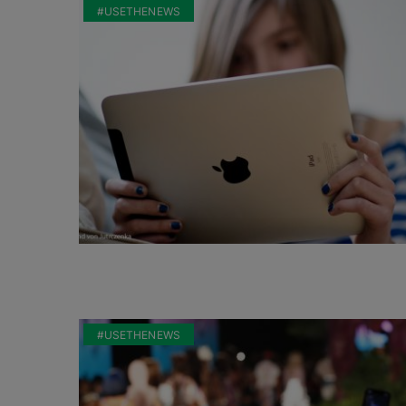
#USETHENEWS
#USETHENEWS