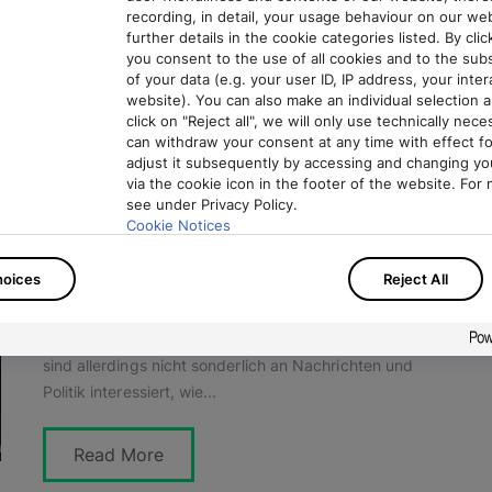
recording, in detail, your usage behaviour on our web
viele Möglichkeiten der Interaktion:...
further details in the cookie categories listed. By click
you consent to the use of all cookies and to the su
of your data (e.g. your user ID, IP address, your inte
Read More
website). You can also make an individual selection an
click on "Reject all", we will only use technically nec
can withdraw your consent at any time with effect fo
adjust it subsequently by accessing and changing yo
„Was brenzlig ist, kriegt man so oder so
via the cookie icon in the footer of the website. For 
see under Privacy Policy.
mit“ – Wie junge Leute Nachrichten
Cookie Notices
konsumieren
There you can also adjust or revoke your consent at 
Leonie Wunderlich
7. Januar 2021
hoices
Reject All
Privacy Policy
Die Relevanz von Nachrichten für eine demokratische
Imprint
Gesellschaft ist unumstritten. Vor allem junge Menschen
sind allerdings nicht sonderlich an Nachrichten und
Politik interessiert, wie...
Read More