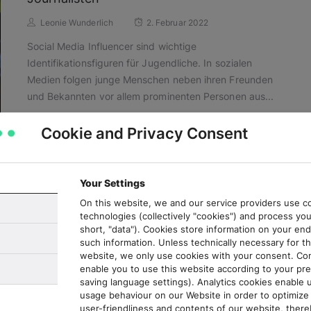
Leonie Wunderlich
2. Februar 2022
Social Media Influencer sind wichtige
Identifikationsfiguren für Jugendliche. In sozialen
Medien folgen junge Menschen neben ihren Freunden
und Bekannten vor allem prominenten Personen aus...
Cookie and Privacy Consent
Read More
Your Settings
Liken, posten, teilen – Wie interagieren
On this website, we and our service providers use co
junge Leute online mit nachrichtlichen
technologies (collectively "cookies") and process you
Inhalten?
short, "data"). Cookies store information on your en
such information. Unless technically necessary for th
Leonie Wunderlich
4. Februar 2021
website, we only use cookies with your consent. Co
enable you to use this website according to your pre
Junge Menschen kommen auch in sozialen Medien wie
saving language settings). Analytics cookies enable 
Instagram, YouTube und Facebook in Kontakt mit
usage behaviour on our Website in order to optimize 
user-friendliness and contents of our website, there
Nachrichten. Dabei bieten diese Netzwerkplattformen