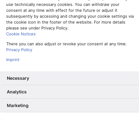
use technically necessary cookies. You can withdraw your
consent at any time with effect for the future or adjust it
subsequently by accessing and changing your cookie settings via
the cookie icon in the footer of the website. For more details
please see under Privacy Policy.
D
as veränderte Nachrichtennutzungsverhalten
Cookie Notices
junger Zielgruppen ist derzeit nicht nur in den
There you can also adjust or revoke your consent at any time.
Medien ein viel beachtetes Thema. International
Privacy Policy
beschäftigen sich Wissenschaftler und
Imprint
Wissenschaftlerinnen mit der Frage, wie sich junge
Menschen heutzutage informieren. Hier setzt das
Projekt
#UseTheNews
an. Wir als Leibniz-Institut
Necessary
für Medienforschung erweitern aktuell zusammen
mit den Projektpartnern und der dpa das
Analytics
bestehende Wissen zu diesem Thema und liefern
Marketing
Fakten für eine breit angelegte Diskussion. Was
wissen wir bisher?
Die bevölkerungsrepräsentativen Studien zur