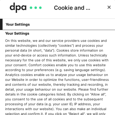
Cookie and Privacy Consent
Your Settings
#USETHENEWS
Gering ausgeprägtes Interesse?
Your Settings
Verständnis von Nachrichten und
On this website, we and our service providers use cookies and
similar technologies (collectively "cookies") and process your
Journalismus im Wandel
personal data (in short, "data"). Cookies store information on
your end-device or access such information. Unless technically
Leonie Wunderlich
7. Oktober 2020
necessary for the use of this website, we only use cookies with
your consent. Comfort cookies enable you to use this website
according to your preferences (e.g. saving language settings).
Analytics cookies enable us to analyse your usage behaviour on
our Website in order to optimize the functions, user-friendliness
and contents of our website, thereby tracking and recording, in
detail, your usage behaviour on our website. Please find further
details in the cookie categories listed. By clicking on "Allow all",
you consent to the use of all cookies and to the subsequent
processing of your data (e.g. your user ID, IP address, your
interactions with our website). You can also make an individual
selection and confirm it. If you click on "Reject all", we will only