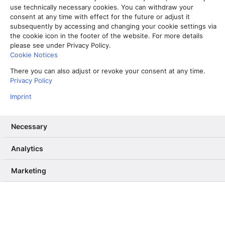
use technically necessary cookies. You can withdraw your
consent at any time with effect for the future or adjust it
subsequently by accessing and changing your cookie settings via
the cookie icon in the footer of the website. For more details
please see under Privacy Policy.
Cookie Notices
D
atenskandale hin oder her, dpa-Journalisten
There you can also adjust or revoke your consent at any time.
Privacy Policy
können auf Facebook als Informationsquelle
nicht verzichten. Mehr als 20 Millionen Deutsche
Imprint
sind dort regelmäßig aktiv. Manche unter ihnen
haben ausgefallene Hobbys, begeistern sich für
Necessary
schräge Sportarten oder haben historische
Momente mit eigenen Augen erlebt. Sie schreiben
Analytics
auf Facebook öffentlich über ihre Interessen oder
Erlebnisse. Aber wie können wir diese
Marketing
interessanten Mitbürger als Interviewpartner
finden? Wer jemals auf Facebook direkt gesucht
hat, dürfte schnell gescheitert sein. Doch zum
Glück gibt es eine Alternative mit einem