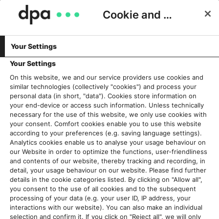
Cookie and Privacy Consent
Your Settings
STORYTELLING
Tipps & Tricks für den Digitalen
Your Settings
Journalismus, Teil 1: Personensuche
On this website, we and our service providers use cookies and
similar technologies (collectively "cookies") and process your
auf Facebook
personal data (in short, "data"). Cookies store information on
your end-device or access such information. Unless technically
Stefan Voß
20. April 2018
necessary for the use of this website, we only use cookies with
your consent. Comfort cookies enable you to use this website
according to your preferences (e.g. saving language settings).
Analytics cookies enable us to analyse your usage behaviour on
our Website in order to optimize the functions, user-friendliness
and contents of our website, thereby tracking and recording, in
detail, your usage behaviour on our website. Please find further
details in the cookie categories listed. By clicking on "Allow all",
you consent to the use of all cookies and to the subsequent
processing of your data (e.g. your user ID, IP address, your
interactions with our website). You can also make an individual
selection and confirm it. If you click on "Reject all", we will only